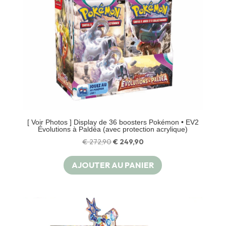
[ Voir Photos ] Display de 36 boosters Pokémon • EV2
Évolutions à Paldéa (avec protection acrylique)
Le
Le
€
272,90
€
249,90
prix
prix
AJOUTER AU PANIER
initial
actuel
était :
est :
€ 272,90.
€ 249,90.