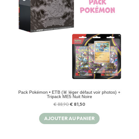
Pack Pokémon • ETB (🚨 léger défaut voir photos) +
Tripack ME5 Nuit Noire
Le
Le
€
88,90
€
81,50
prix
prix
AJOUTER AU PANIER
initial
actuel
était :
est :
€ 88,90.
€ 81,50.