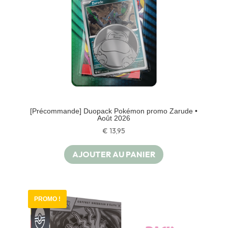
[Précommande] Duopack Pokémon promo Zarude •
Août 2026
€
13,95
AJOUTER AU PANIER
PROMO !