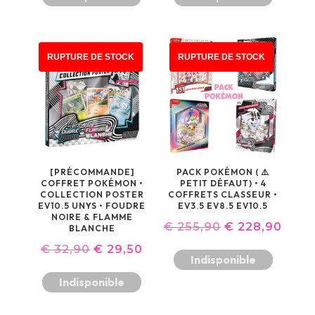
PROMO !
PROMO !
RUPTURE DE STOCK
RUPTURE DE STOCK
[PRÉCOMMANDE]
PACK POKÉMON ( ⚠️
COFFRET POKÉMON •
PETIT DÉFAUT) • 4
COLLECTION POSTER
COFFRETS CLASSEUR •
EV10.5 UNYS • FOUDRE
EV3.5 EV8.5 EV10.5
NOIRE & FLAMME
LE
LE
€
255,90
€
228,90
BLANCHE
LE
LE
PRIX
PRIX
€
32,90
€
29,50
Indisponible
PRIX
PRIX
INITIAL
ACT
Indisponible
INITIAL
ACTUEL
ÉTAIT :
EST :