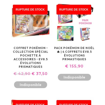
ÉTAIT :
EST :
€ 255,90.
€ 22
€ 32,90.
€ 29,50.
PROMO !
RUPTURE DE STOCK
RUPTURE DE STOCK
COFFRET POKÉMON •
PACK POKÉMON DE NOËL
COLLECTION SPÉCIAL
🎄 | 4 COFFRETS EV8.5
POCHETTE À
ÉVOLUTIONS
ACCESSOIRES • EV8.5
PRIMASTIQUES
ÉVOLUTIONS
€
155,90
PRISMATIQUES
LE
LE
€
42,90
€
37,50
Indisponible
PRIX
PRIX
Indisponible
INITIAL
ACTUEL
ÉTAIT :
EST :
€ 42,90.
€ 37,50.
RUPTURE DE STOCK
RUPTURE DE STOCK