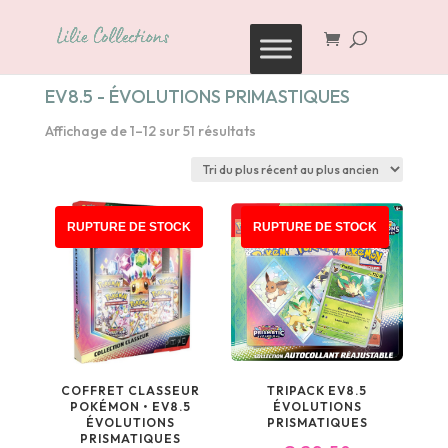
Recherche
de
produits
EV8.5 - ÉVOLUTIONS PRIMASTIQUES
Trié
Affichage de 1–12 sur 51 résultats
du
plus
récent
au
RUPTURE DE STOCK
RUPTURE DE STOCK
plus
ancien
COFFRET CLASSEUR
TRIPACK EV8.5
POKÉMON • EV8.5
ÉVOLUTIONS
ÉVOLUTIONS
PRISMATIQUES
PRISMATIQUES