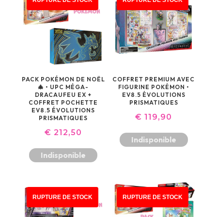
PACK POKÉMON DE NOËL
COFFRET PREMIUM AVEC
🎄 • UPC MÉGA-
FIGURINE POKÉMON •
DRACAUFEU EX +
EV8.5 ÉVOLUTIONS
COFFRET POCHETTE
PRISMATIQUES
EV8.5 ÉVOLUTIONS
€
119,90
PRISMATIQUES
€
212,50
Indisponible
Indisponible
PROMO !
RUPTURE DE STOCK
RUPTURE DE STOCK