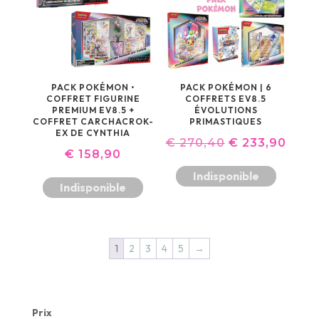
PACK POKÉMON •
PACK POKÉMON | 6
COFFRET FIGURINE
COFFRETS EV8.5
PREMIUM EV8.5 +
ÉVOLUTIONS
COFFRET CARCHACROK-
PRIMASTIQUES
EX DE CYNTHIA
LE
LE
€
270,40
€
233,90
€
158,90
PRIX
PRIX
Indisponible
Indisponible
INITIAL
ACT
ÉTAIT :
EST :
€ 270,40.
€ 23
1
2
3
4
5
→
Prix