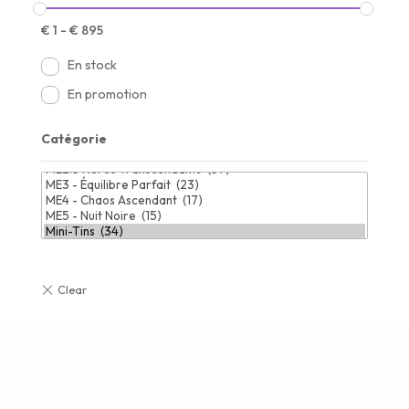
€
1
-
€
895
En stock
En promotion
Catégorie