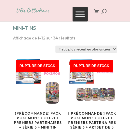
Recherche
de
produits
MINI-TINS
Trié
Affichage de 1–12 sur 34 résultats
du
plus
récent
au
RUPTURE DE STOCK
RUPTURE DE STOCK
plus
ancien
[PRÉCOMMANDE] PACK
[ PRÉCOMMANDE ] PACK
POKÉMON • COFFRET
POKÉMON • COFFRET
PREMIERS PARTENAIRES
PREMIERS PARTENAIRES
– SÉRIE 3 + MINI TIN
SÉRIE 3 + ARTSET DE 5