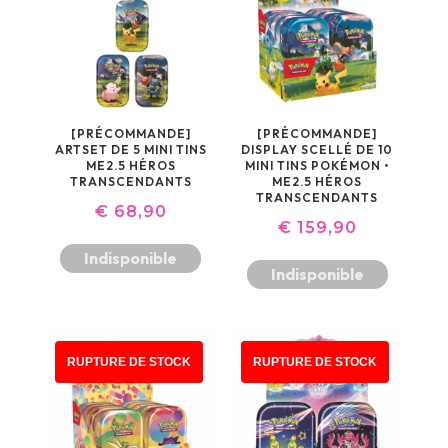
[PRÉCOMMANDE]
[PRÉCOMMANDE]
ARTSET DE 5 MINI TINS
DISPLAY SCELLÉ DE 10
ME2.5 HÉROS
MINI TINS POKÉMON •
TRANSCENDANTS
ME2.5 HÉROS
TRANSCENDANTS
€
68,90
€
159,90
Indisponible
Indisponible
PROMO !
RUPTURE DE STOCK
RUPTURE DE STOCK