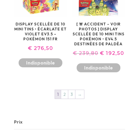
DISPLAY SCELLÉE DE 10
[ 🚨 ACCIDENT – VOIR
MINI TINS • ÉCARLATE ET
PHOTOS ] DISPLAY
VIOLET EV3.5 –
SCELLÉE DE 10 MINI TINS
POKÉMON 151 FR
POKÉMON • EV4.5
DESTINÉES DE PALDÉA
€
276,50
LE
LE
€
239,80
€
192,50
Indisponible
PRIX
PRIX
Indisponible
INITIAL
ACT
ÉTAIT :
EST :
€ 239,80.
€ 192
1
2
3
→
Prix