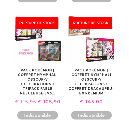
INITIAL
ACTUEL
INITIAL
ACT
ÉTAIT :
EST :
ÉTAIT :
EST :
€ 149,50.
€ 138,50.
€ 149,50.
€ 145
PROMO !
RUPTURE DE STOCK
RUPTURE DE STOCK
PACK POKÉMON |
PACK POKÉMON |
COFFRET NYMPHALI
COFFRET NYMPHALI
OBSCUR-V
OBSCUR-V
CÉLÉBRATIONS +
CÉLÉBRATIONS +
TRIPACK FABLE
COFFRET DRACAUFEU-
NÉBULEUSE EV6.5
EX PREMIUM
LE
LE
€
115,95
€
105,90
€
145,00
PRIX
PRIX
Indisponible
Indisponible
INITIAL
ACTUEL