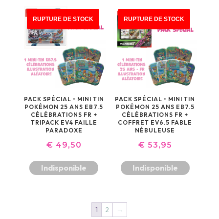
ÉTAIT :
EST :
€ 115,95.
€ 105,90.
RUPTURE DE STOCK
RUPTURE DE STOCK
PACK SPÉCIAL • MINI TIN
PACK SPÉCIAL • MINI TIN
POKÉMON 25 ANS EB7.5
POKÉMON 25 ANS EB7.5
CÉLÉBRATIONS FR +
CÉLÉBRATIONS FR +
TRIPACK EV4 FAILLE
COFFRET EV6.5 FABLE
PARADOXE
NÉBULEUSE
€
49,50
€
53,95
Indisponible
Indisponible
1
2
→