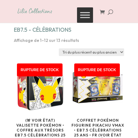
Recherche
de
produits
EB7.5 - CÉLÉBRATIONS
Trié
Affichage de 1–12 sur 13 résultats
du
plus
récent
au
RUPTURE DE STOCK
RUPTURE DE STOCK
plus
ancien
(🚨 VOIR ÉTAT)
COFFRET POKÉMON
VALISETTE POKÉMON •
FIGURINE PIKACHU VMAX
COFFRE AUX TRÉSORS
• EB7.5 CÉLÉBRATIONS
EB7.5 CÉLÉBRATIONS 25
25 ANS • FR (VOIR ÉTAT