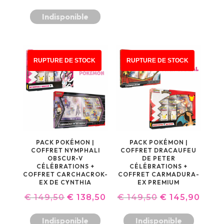
Indisponible
PROMO !
PROMO !
RUPTURE DE STOCK
RUPTURE DE STOCK
PACK POKÉMON |
PACK POKÉMON |
COFFRET NYMPHALI
COFFRET DRACAUFEU
OBSCUR-V
DE PETER
CÉLÉBRATIONS +
CÉLÉBRATIONS +
COFFRET CARCHACROK-
COFFRET CARMADURA-
EX DE CYNTHIA
EX PREMIUM
LE
LE
LE
LE
€
149,50
€
138,50
€
149,50
€
145,90
PRIX
PRIX
PRIX
PRIX
Indisponible
Indisponible