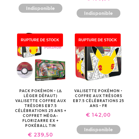
PRIX
PRIX
Indisponible
Indisponible
INITIAL
ACTUEL
ÉTAIT :
EST :
€ 399,90.
€ 368,50.
RUPTURE DE STOCK
RUPTURE DE STOCK
PACK POKÉMON • (⚠️
VALISETTE POKÉMON •
LÉGER DÉFAUT)
COFFRE AUX TRÉSORS
VALISETTE COFFRE AUX
EB7.5 CÉLÉBRATIONS 25
TRÉSORS EB7.5
ANS • FR
CÉLÉBRATIONS 25 ANS +
€
142,00
COFFRET MÉGA-
FLORIZARRE EX +
POKÉBALL TIN
Indisponible
€
239,50