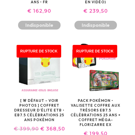
ANS • FR
EN VIDÉO)
€
162,90
€
239,50
Indisponible
Indisponible
PROMO !
RUPTURE DE STOCK
RUPTURE DE STOCK
[ 🚨 DÉFAUT – VOIR
PACK POKÉMON •
PHOTOS ] COFFRET
VALISETTE COFFRE AUX
DRESSEUR D’ÉLITE ETB •
TRÉSORS EB7.5
EB7.5 CÉLÉBRATIONS 25
CÉLÉBRATIONS 25 ANS +
ANS POKÉMON
COFFRET MÉGA-
FLORIZARRE EX
LE
LE
€
399,90
€
368,50
€
199,50