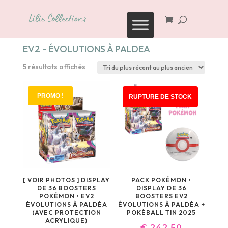
Recherche
de
produits
EV2 - ÉVOLUTIONS À PALDEA
Trié
5 résultats affichés
du
plus
PROMO !
RUPTURE DE STOCK
récent
au
plus
ancien
[ VOIR PHOTOS ] DISPLAY
PACK POKÉMON •
DE 36 BOOSTERS
DISPLAY DE 36
POKÉMON • EV2
BOOSTERS EV2
ÉVOLUTIONS À PALDÉA
ÉVOLUTIONS À PALDÉA +
(AVEC PROTECTION
POKÉBALL TIN 2025
ACRYLIQUE)
€
242,50