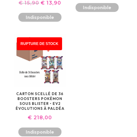
LE
LE
€
15,90
€
13,90
Indisponible
PRIX
PRIX
Indisponible
INITIAL
ACTUEL
ÉTAIT :
EST :
€ 15,90.
€ 13,90.
RUPTURE DE STOCK
CARTON SCELLÉ DE 36
BOOSTERS POKÉMON
SOUS BLISTER • EV2
ÉVOLUTIONS À PALDÉA
€
218,00
Indisponible