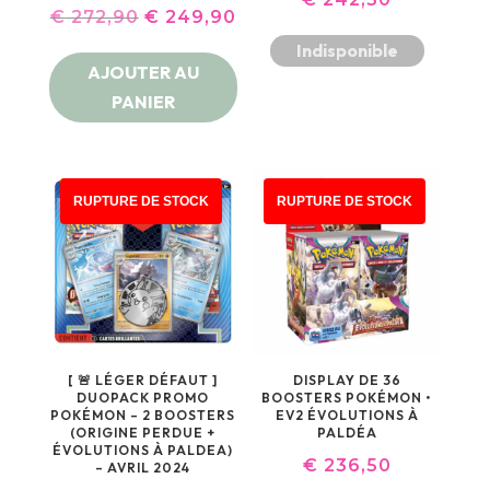
LE
LE
€
272,90
€
249,90
Indisponible
PRIX
PRIX
AJOUTER AU
INITIAL
ACTUEL
PANIER
ÉTAIT :
EST :
€ 272,90.
€ 249,90.
PROMO !
RUPTURE DE STOCK
RUPTURE DE STOCK
[ 🚨 LÉGER DÉFAUT ]
DISPLAY DE 36
DUOPACK PROMO
BOOSTERS POKÉMON •
POKÉMON – 2 BOOSTERS
EV2 ÉVOLUTIONS À
(ORIGINE PERDUE +
PALDÉA
ÉVOLUTIONS À PALDEA)
€
236,50
– AVRIL 2024