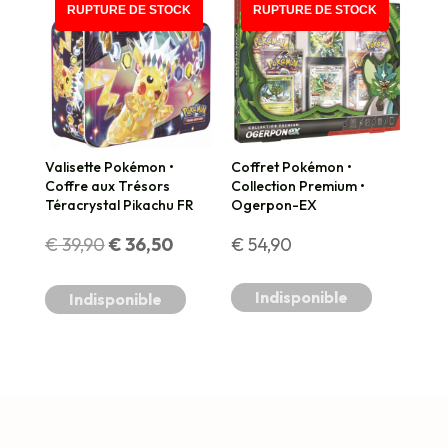
PROMO !
RUPTURE DE STOCK
RUPTURE DE STOCK
Valisette Pokémon •
Coffret Pokémon •
Coffre aux Trésors
Collection Premium •
Téracrystal Pikachu FR
Ogerpon-EX
Le
Le
€
39,90
€
36,50
€
54,90
prix
prix
Indisponible
Indisponible
initial
actuel
était :
est :
€ 39,90.
€ 36,50.