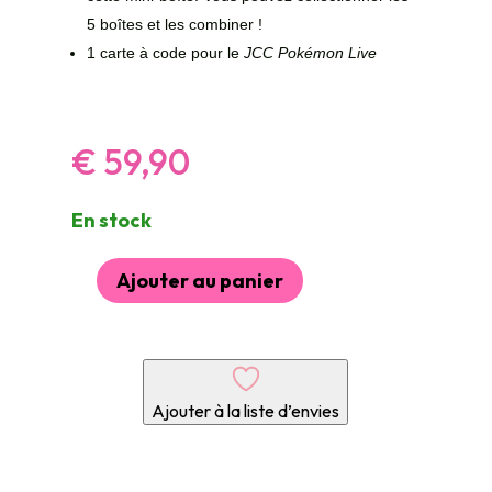
5 boîtes et les combiner !
1 carte à code pour le
JCC Pokémon Live
€
59,90
En stock
Ajouter au panier
quantité
de
Artset
de
5
Ajouter à la liste d’envies
mini
tins
Pokémon