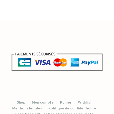
initial
actuel
était :
est :
était :
est :
€ 38,50.
€ 36,50.
€ 92,50.
€ 79,90.
Shop
Mon compte
Panier
Wishlist
Mentions légales
Politique de confidentialité
Conditions d’utilisation et générales de vente