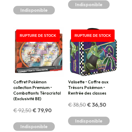
Indisponible
Indisponible
PROMO !
PROMO !
RUPTURE DE STOCK
RUPTURE DE STOCK
Coffret Pokémon
Valisette • Coffre aux
collection Premium •
Trésors Pokémon •
Combattants Téracristal
Rentrée des classes
(Exclusivité BE)
Le
Le
€
38,50
€
36,50
Le
Le
€
92,50
€
79,90
prix
prix
Indisponible
prix
prix
Indisponible
initial
actuel