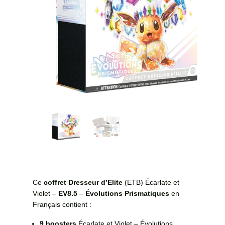
Ce
coffret Dresseur d’Elite
(ETB) Écarlate et
Violet –
EV8.5
–
Évolutions Prismatiques
en
Français contient :
9 boosters
Écarlate et Violet – Évolutions