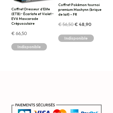
Coffret Pokémon tournoi
Coffret Dresseur d’Elite
premium Mashynn (brique
(ETB) • Écarlate et Violet •
de lait) – FR
EV6 Mascarade
Le
Le
Crépusculaire
€
56,50
€
48,90
€
66,50
prix
prix
Indisponible
initial
actuel
Indisponible
était :
est :
€ 56,50.
€ 48,90.