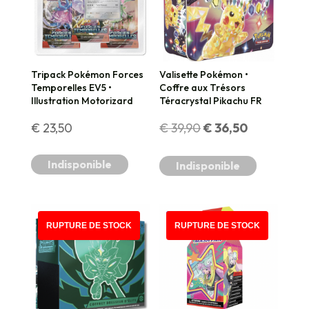
Tripack Pokémon Forces
Valisette Pokémon •
Temporelles EV5 •
Coffre aux Trésors
Illustration Motorizard
Téracrystal Pikachu FR
Le
Le
€
23,50
€
39,90
€
36,50
prix
prix
Indisponible
Indisponible
initial
actuel
était :
est :
PROMO !
RUPTURE DE STOCK
RUPTURE DE STOCK
€ 39,90.
€ 36,50.