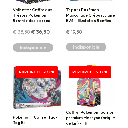
Valisette • Coffre aux
Tripack Pokémon
Trésors Pokémon •
Mascarade Crépusculaire
Rentrée des classes
EV6 – Illustation Ronflex
Le
Le
€
38,50
€
36,50
€
19,50
prix
prix
Indisponible
Indisponible
initial
actuel
était :
est :
PROMO !
RUPTURE DE STOCK
RUPTURE DE STOCK
€ 38,50.
€ 36,50.
Coffret Pokémon tournoi
Pokémon • Coffret Tag-
premium Mashynn (brique
Tag Ex
de lait) – FR