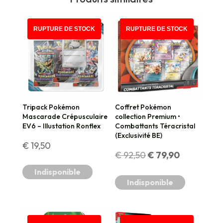
PROMO !
RUPTURE DE STOCK
RUPTURE DE STOCK
Tripack Pokémon
Coffret Pokémon
Mascarade Crépusculaire
collection Premium •
EV6 – Illustation Ronflex
Combattants Téracristal
(Exclusivité BE)
€
19,50
Le
Le
€
92,50
€
79,90
Indisponible
prix
prix
Indisponible
initial
actuel
était :
est :