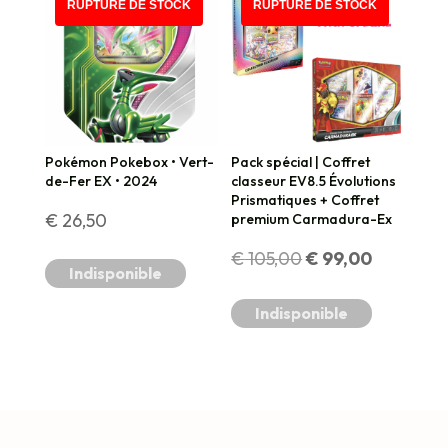
PROMO !
RUPTURE DE STOCK
RUPTURE DE STOCK
€ 92,50.
€ 79,90.
Pokémon Pokebox • Vert-
Pack spécial | Coffret
de-Fer EX • 2024
classeur EV8.5 Évolutions
Prismatiques + Coffret
€
26,50
premium Carmadura-Ex
Le
Le
€
105,00
€
99,00
Indisponible
prix
prix
Indisponible
initial
actuel
était :
est :
€ 105,00.
€ 99,00.