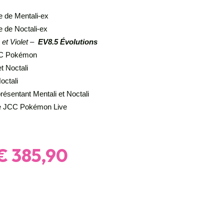
e de Mentali-ex
e de Noctali-ex
 et Violet –
EV8.5 Évolutions
C Pokémon
et Noctali
octali
résentant Mentali et Noctali
 le JCC Pokémon Live
Le
Le
€
385,90
prix
prix
initial
actuel
était :
est :
€ 419,50.
€ 385,90.