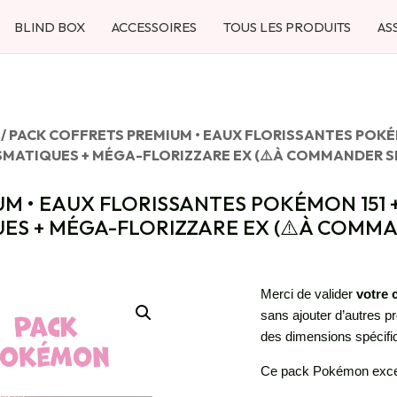
BLIND BOX
ACCESSOIRES
TOUS LES PRODUITS
AS
/ PACK COFFRETS PREMIUM • EAUX FLORISSANTES POKÉ
SMATIQUES + MÉGA-FLORIZZARE EX (⚠️À COMMANDER S
M • EAUX FLORISSANTES POKÉMON 151 
ES + MÉGA-FLORIZZARE EX (⚠️À COMM
Merci de valider
votre
sans ajouter d’autres p
des dimensions spécifi
Ce pack Pokémon excep