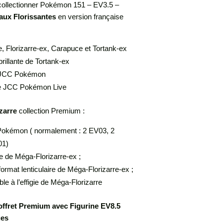
 collectionner Pokémon 151 – EV3.5 –
aux Florissantes
en version française
e, Florizarre-ex, Carapuce et Tortank-ex
brillante de Tortank-ex
JCC Pokémon
 le JCC Pokémon Live
zarre
collection Premium :
okémon ( normalement : 2 EV03, 2
01)
te de Méga-Florizarre-ex ;
ormat lenticulaire de Méga-Florizarre-ex ;
ble à l’effigie de Méga-Florizarre
ffret Premium avec Figurine EV8.5
ues