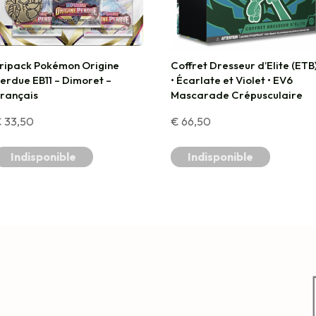
ripack Pokémon Origine
Coffret Dresseur d’Elite (ETB
erdue EB11 – Dimoret –
• Écarlate et Violet • EV6
rançais
Mascarade Crépusculaire
€
33,50
€
66,50
Indisponible
Indisponible