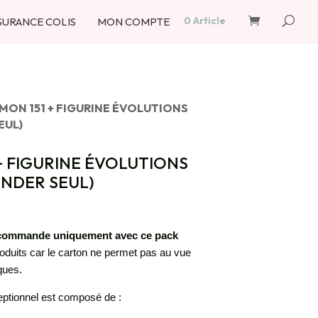
Recherche
de
0 Article
SURANCE COLIS
MON COMPTE
produits
MON 151 + FIGURINE ÉVOLUTIONS
EUL)
+ FIGURINE ÉVOLUTIONS
ANDER SEUL)
 commande uniquement avec ce pack
roduits car le carton ne permet pas au vue
ques.
tionnel est composé de :