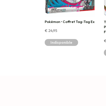
Pokémon • Coffret Tag-Tag Ex
T
P
€
24,95
F
Indisponible