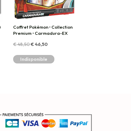
)
Coffret Pokémon • Collection
Premium • Carmadura-EX
Le
Le
€
48,50
€
46,50
prix
prix
Indisponible
initial
actuel
était :
est :
€ 48,50.
€ 46,50.