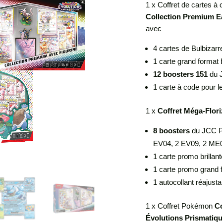
1 x Coffret de cartes à
Collection Premium E
avec
4 cartes de Bulbizarr
1 carte grand format 
12 boosters 151
du 
1 carte à code pour
1 x
Coffret Méga-Flori
8 boosters
du JCC P
EV04, 2 EV09, 2 ME
1 carte promo brillan
1 carte promo grand f
1 autocollant réajusta
1 x Coffret Pokémon
Co
Évolutions Prismatiq