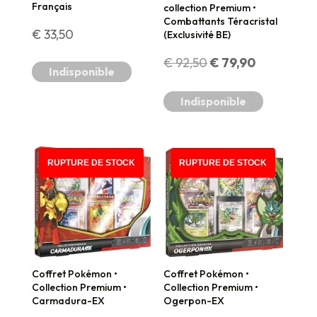
Français
collection Premium •
Combattants Téracristal
€
33,50
(Exclusivité BE)
Le
Le
€
92,50
€
79,90
Indisponible
prix
prix
Indisponible
initial
actuel
était :
est :
PROMO !
RUPTURE DE STOCK
RUPTURE DE STOCK
€ 92,50.
€ 79,90.
Coffret Pokémon •
Coffret Pokémon •
Collection Premium •
Collection Premium •
Carmadura-EX
Ogerpon-EX