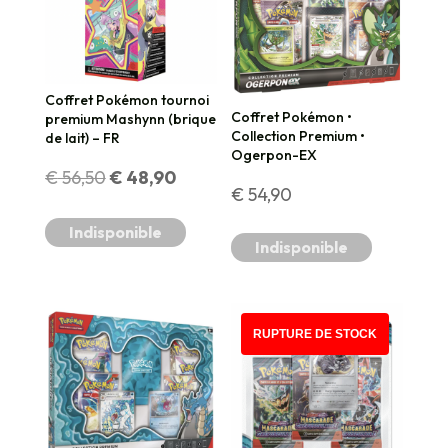
Coffret Pokémon tournoi
Coffret Pokémon •
premium Mashynn (brique
Collection Premium •
de lait) – FR
Ogerpon-EX
Le
Le
€
56,50
€
48,90
€
54,90
prix
prix
Indisponible
Indisponible
initial
actuel
était :
est :
RUPTURE DE STOCK
€ 56,50.
€ 48,90.