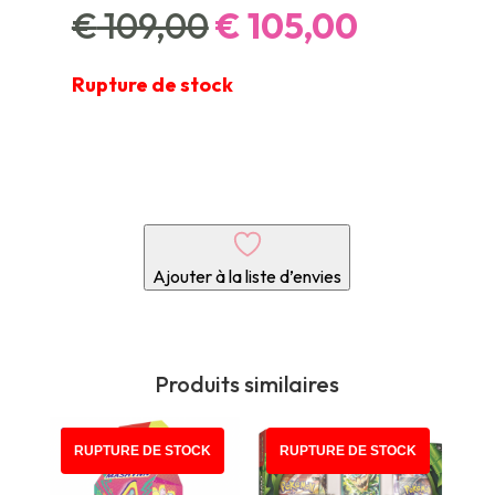
Le
Le
€
109,00
€
105,00
prix
prix
initial
actuel
Rupture de stock
était :
est :
€ 109,00.
€ 105,00
Ajouter à la liste d’envies
Produits similaires
PROMO !
RUPTURE DE STOCK
RUPTURE DE STOCK