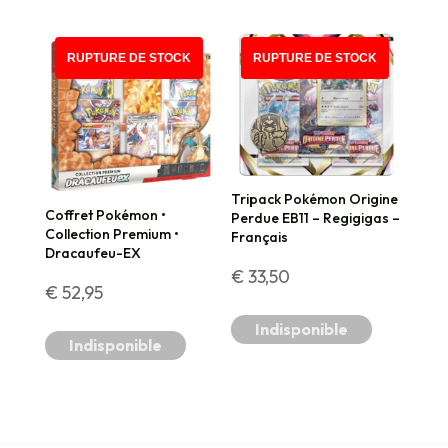
initial
actuel
était :
est :
RUPTURE DE STOCK
RUPTURE DE STOCK
€ 92,50.
€ 79,90.
Tripack Pokémon Origine
Coffret Pokémon •
Perdue EB11 – Regigigas –
Collection Premium •
Français
Dracaufeu-EX
€
33,50
€
52,95
Indisponible
Indisponible