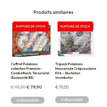
Produits similaires
PROMO !
RUPTURE DE STOCK
RUPTURE DE STOCK
Coffret Pokémon
Tripack Pokémon
collection Premium •
Mascarade Crépusculaire
Combattants Téracristal
EV6 – Illustation
(Exclusivité BE)
Vrombotor
Le
Le
€
92,50
€
79,90
€
19,50
prix
prix
Indisponible
Indisponible