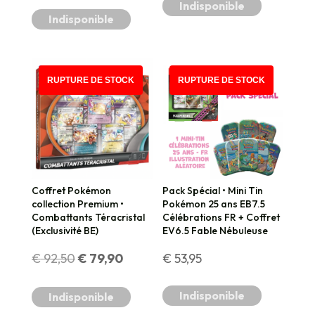
Indisponible
Indisponible
PROMO !
RUPTURE DE STOCK
RUPTURE DE STOCK
Coffret Pokémon
Pack Spécial • Mini Tin
collection Premium •
Pokémon 25 ans EB7.5
Combattants Téracristal
Célébrations FR + Coffret
(Exclusivité BE)
EV6.5 Fable Nébuleuse
Le
Le
€
92,50
€
79,90
€
53,95
prix
prix
Indisponible
Indisponible