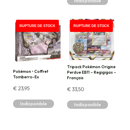
Indisponible
initial
actuel
était :
est :
RUPTURE DE STOCK
RUPTURE DE STOCK
€ 48,50.
€ 46,50.
Tripack Pokémon Origine
Pokémon • Coffret
Perdue EB11 – Regigigas –
Tomberro-Ex
Français
€
23,95
€
33,50
Indisponible
Indisponible