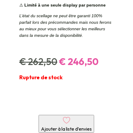
⚠️
Limité à une seule display par personne
L’état du scellage ne peut être garanti 100%
parfait lors des précommandes mais nous ferons
au mieux pour vous sélectionner les meilleurs
dans la mesure de la disponibilité.
Le
Le
€
262,50
€
246,50
prix
prix
initial
actuel
Rupture de stock
était :
est :
€ 262,50.
€ 246,5
Ajouter à la liste d’envies