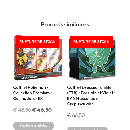
Produits similaires
PROMO !
RUPTURE DE STOCK
RUPTURE DE STOCK
Coffret Pokémon •
Coffret Dresseur d’Elite
Collection Premium •
(ETB) • Écarlate et Violet •
Carmadura-EX
EV6 Mascarade
Crépusculaire
Le
Le
€
48,50
€
46,50
€
66,50
prix
prix
Indisponible