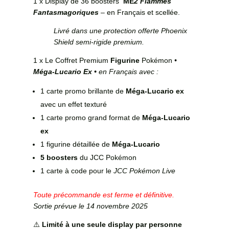
1 x Display de 36 boosters
ME
2
Flammes
Fantasmagoriques
– en Français et scellée.
Livré dans une protection offerte Phoenix
Shield semi-rigide premium.
1 x Le Coffret Premium
Figurine
Pokémon
•
Méga-Lucario Ex •
en Français avec :
1 carte promo brillante de
Méga-Lucario ex
avec un effet texturé
1 carte promo grand format de
Méga-Lucario
ex
1 figurine détaillée de
Méga-Lucario
5 boosters
du JCC Pokémon
1 carte à code pour le
JCC Pokémon Live
Toute précommande est ferme et définitive.
Sortie prévue le 14 novembre 2025
⚠️
Limité à une seule display par personne