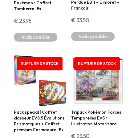
Perdue EB11 – Dimoret –
Pokémon • Coffret
Français
Tomberro-Ex
€
33,50
€
23,95
Indisponible
Indisponible
PROMO !
RUPTURE DE STOCK
RUPTURE DE STOCK
Pack spécial | Coffret
Tripack Pokémon Forces
classeur EV8.5 Évolutions
Temporelles EV5 •
Prismatiques + Coffret
Illustration Motorizard
premium Carmadura-Ex
€
23,50