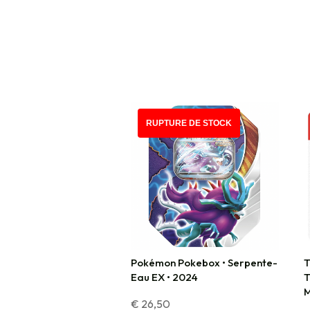
RUPTURE DE STOCK
Pokémon Pokebox • Serpente-
T
Eau EX • 2024
T
M
€
26,50