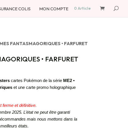
Recherche
de
0 Article
SURANCE COLIS
MON COMPTE
produits
MMES FANTASMAGORIQUES • FARFURET
MAGORIQUES • FARFURET
sters
cartes Pokémon de la série
ME2 •
riques
et une carte promo holographique
erme et définitive.
mbre 2025. L’état ne peut être garanti
 précommandes mais nous mettons dans la
meilleurs états.