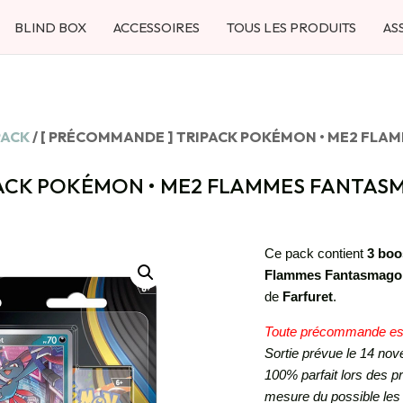
BLIND BOX
ACCESSOIRES
TOUS LES PRODUITS
AS
PACK
/ [ PRÉCOMMANDE ] TRIPACK POKÉMON • ME2 FLA
ACK POKÉMON • ME2 FLAMMES FANTAS
Ce pack contient
3 boo
Flammes Fantasmago
de
Farfuret
.
Toute précommande est f
Sortie prévue le 14 nove
100% parfait lors des
mesure du possible les 