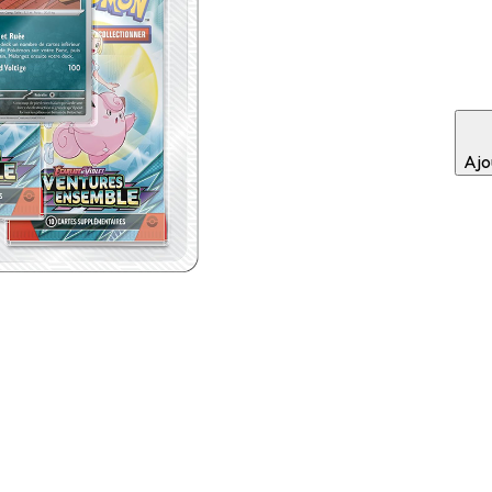
€
Ajou