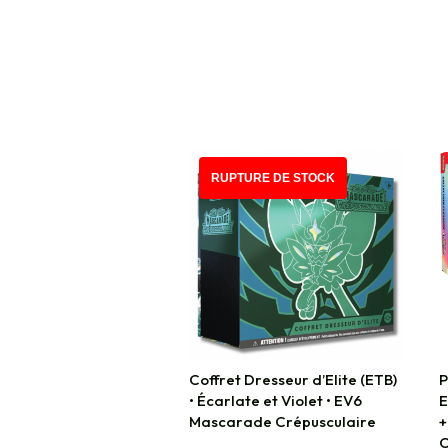
RUPTURE DE STOCK
Coffret Dresseur d’Elite (ETB)
P
• Écarlate et Violet • EV6
E
Mascarade Crépusculaire
+