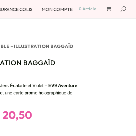
Recherche
de
0 Article
SURANCE COLIS
MON COMPTE
produits
BLE – ILLUSTRATION BAGGAÏD
RATION BAGGAÏD
ters Écalarte et Violet –
EV9
Aventure
et une carte promo holographique de
e
Le
€
20,50
rix
prix
itial
actuel
ait :
est :