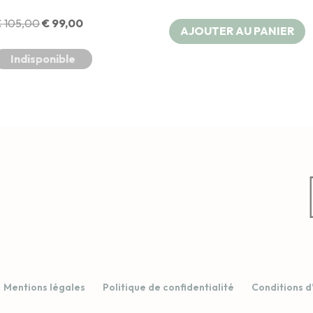
Le
Le
€
105,00
€
99,00
AJOUTER AU PANIER
prix
prix
Indisponible
initial
actuel
était :
est :
€ 105,00.
€ 99,00.
Mentions légales
Politique de confidentialité
Conditions d