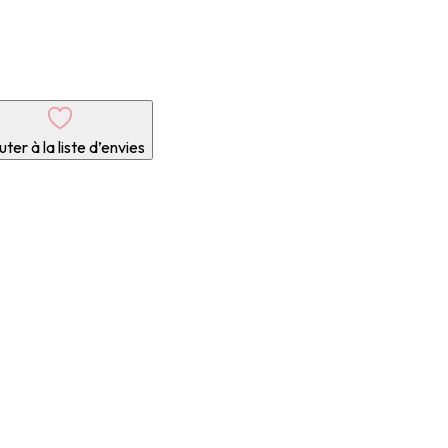
 23,50.
€ 20,50.
ter à la liste d’envies