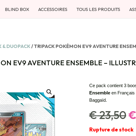
BLIND BOX
ACCESSOIRES
TOUS LES PRODUITS
AS
K & DUOPACK
/ TRIPACK POKÉMON EV9 AVENTURE ENSEM
ON EV9 AVENTURE ENSEMBLE – ILLUST
Ce pack contient 3 boos
Ensemble
en Français 
Baggaïd.
L
€
23,50
p
in
Rupture de stock
ét