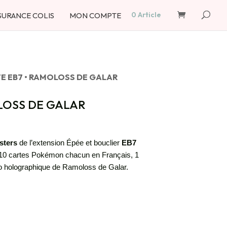
Recherche
de
0 Article
SURANCE COLIS
MON COMPTE
produits
E EB7 • RAMOLOSS DE GALAR
LOSS DE GALAR
sters
de l’extension Épée et bouclier
EB7
10 cartes Pokémon chacun en Français, 1
mo holographique de Ramoloss de Galar.