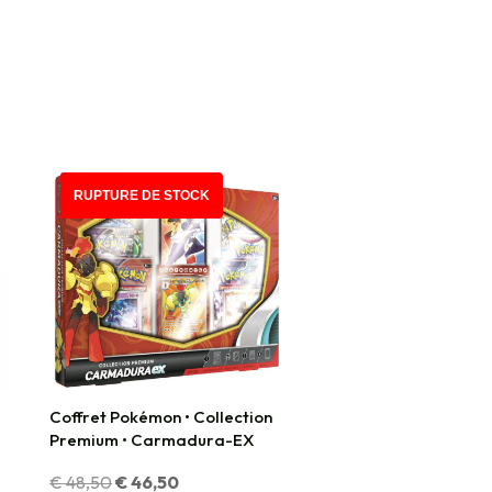
PROMO !
RUPTURE DE STOCK
Coffret Pokémon • Collection
Premium • Carmadura-EX
Le
Le
€
48,50
€
46,50