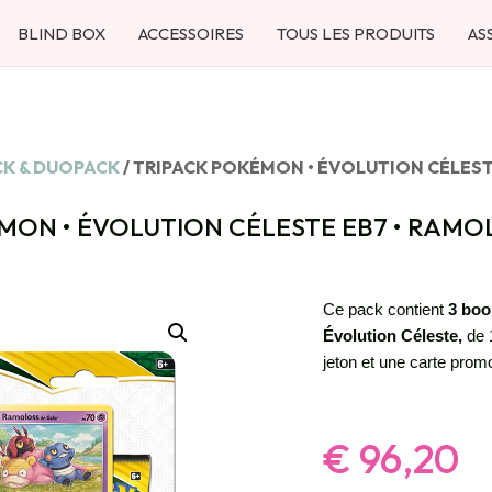
BLIND BOX
ACCESSOIRES
TOUS LES PRODUITS
AS
CK & DUOPACK
/ TRIPACK POKÉMON • ÉVOLUTION CÉLEST
MON • ÉVOLUTION CÉLESTE EB7 • RAMO
Ce pack contient
3 boo
Évolution Céleste,
de 
jeton et une carte pro
€
96,20