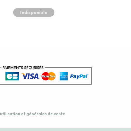
prix
prix
Indisponible
initial
actuel
était :
est :
€ 48,50.
€ 46,50.
’utilisation et générales de vente